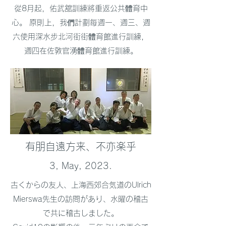
從8月起，佑武舘訓練將重返公共體育中
心。 原則上，我們計劃每週一、週三、週
六使用深水步北河街街體育館進行訓練，
週四在佐敦官湧體育館進行訓練。
有朋自遠方来、不亦楽乎
3, May, 2023.
古くからの友人、上海西郊合気道のUlrich
Mierswa先生の訪問があり、水曜の稽古
で共に稽古しました。