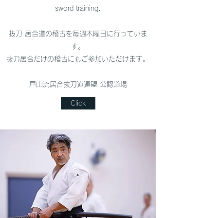
sword training.
抜刀 居合道の稽古を毎週木曜日に行っていま
す。
抜刀居合だけの稽古にもご参加いただけます。
​戸山流居合抜刀道連盟 公認道場
Click