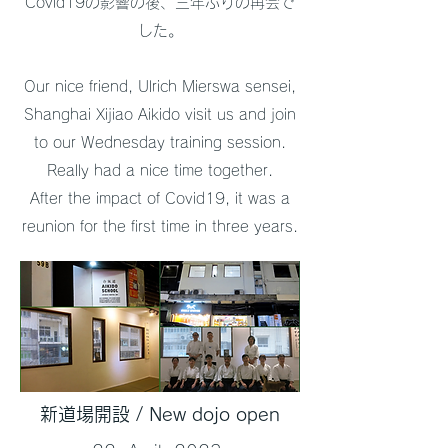
​Covid19の影響の後、三年ぶりの再会で
した。
Our nice friend, Ulrich Mierswa sensei,
Shanghai Xijiao Aikido visit us and join
to our Wednesday training session.
Really had a nice time together.
After the impact of Covid19, it was a
reunion for the first time in three years.
​新道場開設 / New dojo open