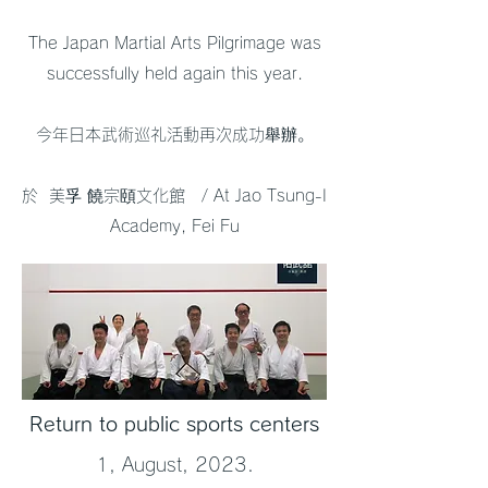
The Japan Martial Arts Pilgrimage was
successfully held again this year.
今年日本武術巡礼活動再次成功舉辦。
於 美孚 饒宗頤文化館 / At Jao Tsung-I
Academy, Fei Fu
Return to public sports centers
1, August, 2023.​