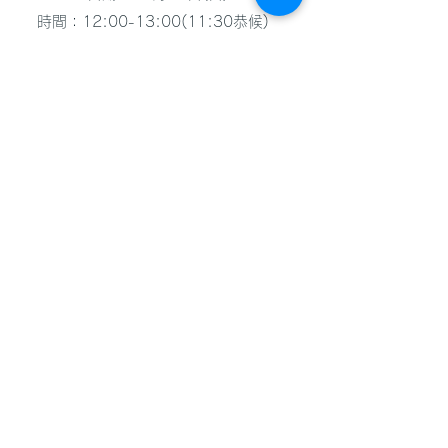
時間：12:00-13:00(11:30恭候)
地點：美孚 饒宗頤文化館演講廳
合氣會 香港 佑武舘 2022年 演武
会
24, October, 2022.
We'll held our Enbukai on 29, October,
2022.
Venue: Yubukan Mitsunarijuku.
Room D, 1/F, Jolly Garden, 151