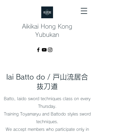
​Aikikai Hong Kong
Yubukan
Iai Batto do / 戸山流居合
抜刀道
Batto, Iaido sword techniques class on every
Thursday.
Training Toyamaryu and Battodo styles sword
techniques.
We accept members who participate only in